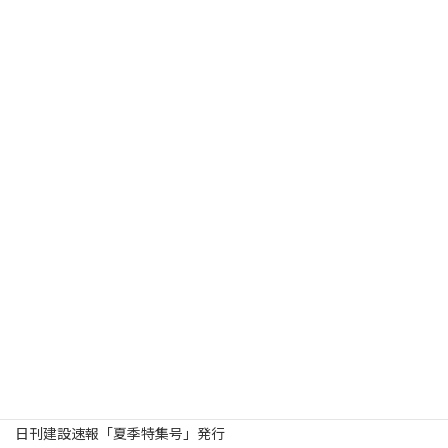
2026年4月10日
お知らせ
「佐渡市」確認申請を掲載開始いたしました。
2026年3月27日
お知らせ
第９５８９号 ２０２６年３月２７日(金)付 日刊「建設速報」
2025年12月5日
お知らせ
入札メール：PDF添付ファイルが閲覧できない状況について
2025年9月9日
お知らせ
WEB建設速報に「紙面閲覧」ページ追加
2025年9月8日
お知らせ
日刊建設速報「令和７年度北陸地方整備局優良工事等受賞者紹介
特集号」発行
2025年8月25日
お知らせ
日刊建設速報「夏季特集号」発行